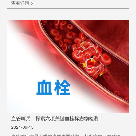
查看详情 >
的展台上，科方生物市场部总监对V919超高速化学发光
免疫分析仪进行新品发布。V919超高速化学发光免疫分
析仪，设备以其800T/h的惊人测速和1.73平米的紧凑占地
面积，成为了免疫分析领域的新标杆。科方生物致力于
通过技术创新推动医疗诊断行业的快速发展，该设备不
仅在性能...
血管哨兵：探索六项关键血栓标志物检测！
2024-09-13