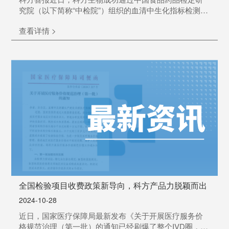
究院（以下简称“中检院”）组织的血清中生化指标检测能
力验证计划。本次是科方生物第三年参加中检院举办的
查看详情 >
临检指标检测能力验证活动，参与了“NIFDC-PT-509血清
中生化指标检测能力验证计划”的全部项目，包括：
ALT、AST、ALP、GGT、CK、LDH、TBIL、UREA、
CRE、GLU、TC、TG、TP、ALB、Cl-、K+、Na+共17
项，均以满分优异成绩通...
全国检验项目收费政策新导向，科方产品力脱颖而出
2024-10-28
近日，国家医疗保障局最新发布《关于开展医疗服务价
格规范治理（第一批）的通知已经刷爆了整个IVD圈，引