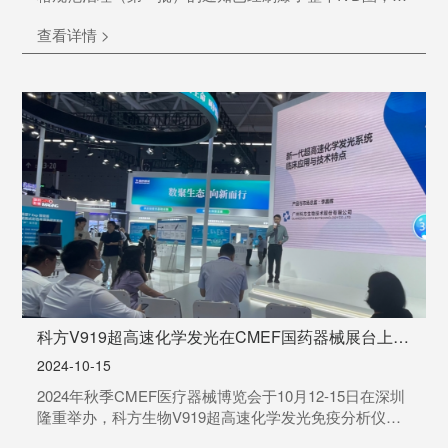
起大家广泛关注！该通告聚焦以下四个检验项目的价格
查看详情 >
进行相应调整。文件内容解读：1►治理目标价：以单项
价格全国中位价、平均价或第一价区次低价的低值作为
目标价，督促降低设备耗材偏高的采购成本，下调项目
价格至目标价附近。现行价格水平低于目标价格的，暂
不调整价格。价格水平确实偏低的，可在后续医疗服务
价格动态调整...
科方V919超高速化学发光在CMEF国药器械展台上隆
重发布
2024-10-15
2024年秋季CMEF医疗器械博览会于10月12-15日在深圳
隆重举办，科方生物V919超高速化学发光免疫分析仪以
其突破性的技术吸引了众多参观者的目光。在国药集团