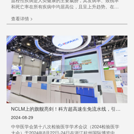
血栓性疾病是人类健康的主要威胁，其发病率、致残率
和死亡率在所有疾病中均居高位，且呈上升趋势。在存
在高凝状态或血栓形成倾向的基础疾病和诱因时，凝血
查看详情 >
与抗凝血机制的失衡可导致血栓形成，进而引发血栓性
疾病。01 血栓性疾病的严峻现状约70%的血栓性疾病为
静脉血栓栓塞症（VTE），VTE主要包括深静脉血栓形成
（DVT）和肺动脉栓塞（PE），DVT血栓脱落后进入肺
循环阻断肺循环的主干或分支，即有可能导致患者猝
死！然...
NCLM上的旗舰亮剑！科方超高速生免流水线，引领
行业新潮流！
2024-08-29
中华医学会第十八次检验医学学术会议（2024检验医学
大会）于2024年8月22日-24日在浙江杭州国际博览中心