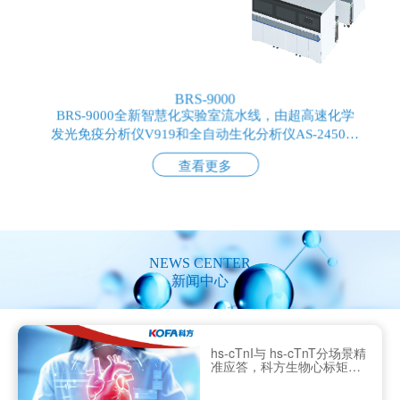
BRS-9000
BRS-9000全新智慧化实验室流水线，由超高速化学
发光免疫分析仪V919和全自动生化分析仪AS-2450搭
配全自动样本处理系统组成，以功能模块化、升级扩
查看更多
展便利化为特点，增加测试数量和简化流程，提高效
率，缩短检验结果报告时间（TAT），减少劳动力成
本，准确及时地报告测定结果，提升实验室标准化水
平。
NEWS CENTER
新闻中心
hs-cTnI与 hs-cTnT分场景精
准应答，科方生物心标矩阵
再完善！