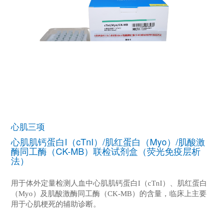
心肌三项
心肌肌钙蛋白I（cTnI）/肌红蛋白（Myo）/肌酸激
酶同工酶（CK-MB）联检试剂盒（荧光免疫层析
法）
用于体外定量检测人血中心肌肌钙蛋白I（cTnI）、肌红蛋白
（Myo）及肌酸激酶同工酶（CK-MB）的含量，临床上主要
用于心肌梗死的辅助诊断。