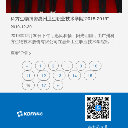
科方生物捐资惠州卫生职业技术学院“2018-2019”年
度科方奖学金表彰大会
2019-12-30
2019年12月30日下午，惠风和畅，阳光明媚，由广州科
方生物技术股份有限公司在惠州卫生职业技术学院出资
设立的“科方奖学金”颁奖典礼在该院隆重举行。
查看详情 >
«
1
2
...
9
10
11
12
13
14
15
16
17
»
科方公众号