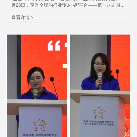
月28日，享誉全球的行业“风向标”平台——第十八届国际
检验医学暨输血仪器试剂博览会（CACLP）在重庆国际
查看详情 >
博览中心盛大开幕，群贤毕至，共同见证这一IVD行业盛
会。