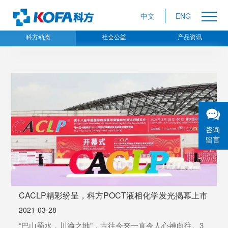
中文
ENG
科方动态
社会公益
产品资讯
咨询
留言
CACLP精彩纷呈，科方POCT液相化学发光揭幕上市
2021-03-28
“巴山蜀水，川渝之地”，古往今来一直令人心神向往。3