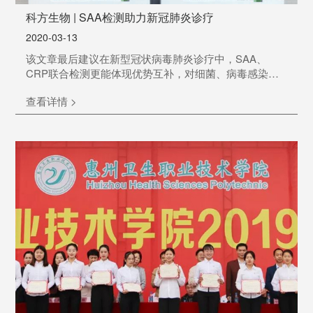
科方生物 | SAA检测助力新冠肺炎诊疗
2020-03-13
该文章最后建议在新型冠状病毒肺炎诊疗中，SAA、
CRP联合检测更能体现优势互补，对细菌、病毒感染的
诊断和鉴别诊断多一份依据；监测SAA在治疗过程中的
查看详情 >
变化对新冠患者的预后判断有着重要意义。