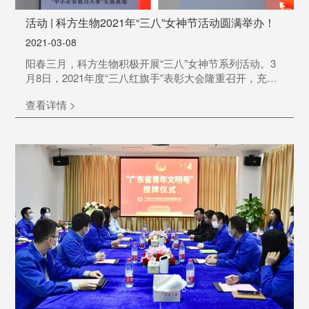
活动 | 科方生物2021年“三八”女神节活动圆满举办！
2021-03-08
阳春三月，科方生物积极开展“三八”女神节系列活动。3
月8日，2021年度“三八红旗手”表彰大会隆重召开，充分
展现新时代女性的时代风采和精神风貌！3月14日，科方
查看详情 >
女神们走进白水寨，享受难得的悠闲时光，品味农家美
食，一起记录温情美好时刻！