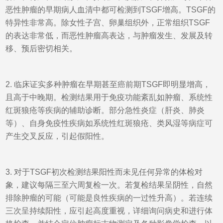
恶性肿瘤的早期病人血清中都可检测到TSGF增高。TSGF的
特异性非常高。除女性子宫、卵巢组织外，正常组织TSGF
的表达非常低，而恶性肿瘤高表达，与肿瘤发生、发展及
转
移、预后密切相关。
2. 临床证实多种肿瘤在早期甚至癌前期TSGF即明显增高，
且高于中晚期。检测结果用于免疫功能紊乱如肿瘤、系统性
红斑狼疮等疾病的辅助诊断。部分急性炎症（肝炎、肺炎
等）、自身免疫性疾病如系统性红斑狼疮、类风湿等病症可
产生交叉反应，引起假阳性。
3. 对于TSGF初次检测结果阳性而未见任何异常的体检对
象，建议每隔三至六周复检一次。若复检结果呈阴性，自然
排除肿瘤的可能（可能是良性疾病的一过性升高）。若连续
三次呈持续阳性，应引起高度重视，详细询问病史和进行体