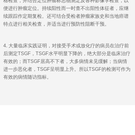
格检查，并结合定位肿瘤标志物测定及各种影像学检查，以
便进行肿瘤定位。持续阳性而一时查不出阳性体征者，应继
续跟踪作定期复检。还可结合受检者肿瘤家族史和当地癌谱
特点进行相关检查，并适当进行预防性阻断干预。
4. 大量临床实践证明，对接受手术或放化疗的病员在治疗前
后测定TSGF，TSGF水平明显下降的，绝大部分是临床治疗
有效的；而TSGF居高不下者，大多病情未见缓解；当病情
进一步恶化者，TSGF呈明显上升。所以TSGF的检测可作为
有效的病情随访指标。
上一个：已经没有了
下一个：PGI/PGII